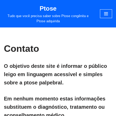
Ptose
Pular
Tudo que você precisa saber sobre Ptose congênita e
para
Ptose adquirida
o
conteúdo
Contato
O objetivo deste site é informar o público
leigo em linguagem acessível e simples
sobre a ptose palpebral.
Em nenhum momento estas informações
substituem o diagnóstico, tratamento ou
aconselhamento médico.