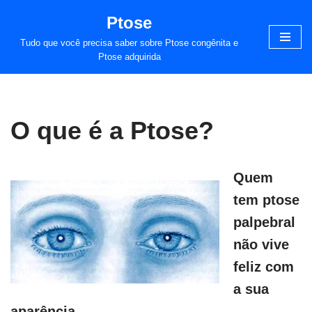
Ptose
Pular
Tudo que você precisa saber sobre Ptose congênita e
para
Ptose adquirida
o
conteúdo
O que é a Ptose?
Quem
tem ptose
palpebral
não vive
feliz com
a sua
aparência.