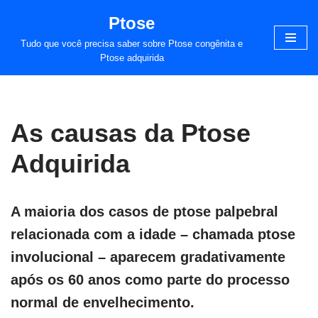
Ptose
Pular
Tudo que você precisa saber sobre Ptose congênita e
para
Ptose adquirida
o
conteúdo
As causas da Ptose
Adquirida
A maioria dos casos de ptose palpebral
relacionada com a idade – chamada ptose
involucional – aparecem gradativamente
após os 60 anos como parte do processo
normal de envelhecimento.