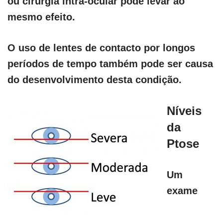
ou cirurgia intra-ocular pode levar ao
mesmo efeito.
O uso de lentes de contacto por longos
períodos de tempo também pode ser causa
do desenvolvimento desta condição.
Níveis
da
Ptose
Um
exame